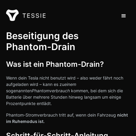
Navigat
Support Home
Beseitigung des
Phantom-Drain
Kontakt
Was ist ein Phantom-Drain?
Wenn dein Tesla nicht benutzt wird – also weder fährt noch
aufgeladen wird – kann es zu
einem
sogenannten
Phantomverbrauch
kommen, bei dem sich die
Batterie über mehrere Stunden hinweg langsam um einige
Prozentpunkte entlädt.
Phantom-Stromverbrauch tritt auf, wenn dein Fahrzeug
nicht
im Ruhemodus ist.
Schritt-für-Schritt-Anleitung