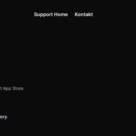
Support Home
Kontakt
yt App Store.
tory
.